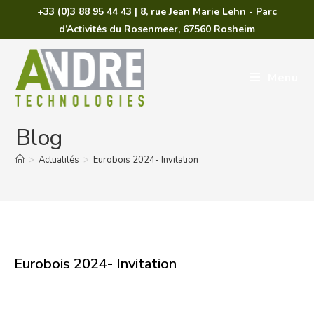
+33 (0)3 88 95 44 43 | 8, rue Jean Marie Lehn - Parc
d’Activités du Rosenmeer, 67560 Rosheim
Menu
Blog
>
Actualités
>
Eurobois 2024- Invitation
Eurobois 2024- Invitation